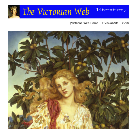
[
Victorian Web Home
—>
Visual Arts
—>
Arti