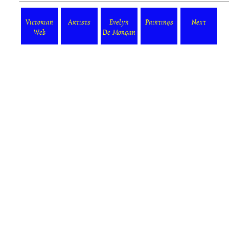
Victorian
Artists
Evelyn
Paintings
Next
Web
De Morgan