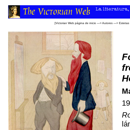
[
Victorian Web página de inicio
—>
Autores
—>
Estetas
F
f
H
M
19
Ro
lá