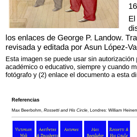
16
El
di
los enlaces de
George P. Landow
. Tr
revisada y editada por
Asun López-Va
Esta imagen se puede usar sin autorización 
académico o educativo, siempre y cuando me
fotógrafo y (2) enlace el documento a esta d
Referencias
Max Beerbohm,
Rossetti and His Circle
, Londres: William Heine
Victorian
Aesthetes
Autores
Max
Rossetti &
Web
& Decadents
Beerbohm
His Circle